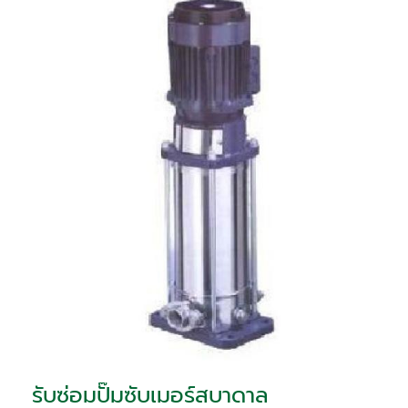
รับซ่อมปั๊มซับเมอร์สบาดาล